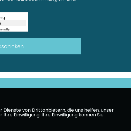
ung
n
iendly
Captcha ⇗
schicken
Dienste von Drittanbietern, die uns helfen, unser
e Einwilligung. Ihre Einwilligung können Sie