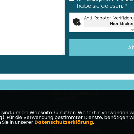
habe sie gelesen.
*
Anti-Roboter-Verifizier
Hier klicke
Fr
Ab
indeverband
CDU Kreisverband
Coesfeld
CDU NRW
ind, um die Webseite zu nutzen. Weiterhin verwenden wir 
ür die Verwendung bestimmter Dienste, benötigen wir Ihr
 Sie in unserer
Datenschutzerklärung
.
takt
CDU Deutschlands