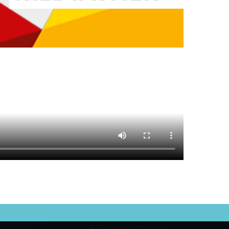
indeverband
CDU Kreisverband